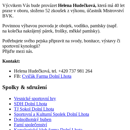
Výcvikem Vás bude provázet
Helena Hudečková,
která má
40 let
praxe v oboru, složeno 52 zkoušek z výkonu, účastník Mistrovství
BVK.
Povinnou výbavou psovoda je obojek, vodítko, pamlsky (např.
na kolečka nakrájený párek, frolíky, měkké pamlsky).
Potřebujete svého pejska připravit na svody, bonitace, výstavy či
sportovní kynologii?
Přijďte mezi nás.
Kontakt:
Helena Hudečková, tel. +420 737 981 264
FB:
Cvičák Farma Dolní Lhota
Spolky & sdružení
Vesnické sportovní hry
SDH Dolní Lhota
TJ Sokol Dolní Lhota
Sportovní a Kulturní Spolek Dolní Lhota
Dolnolhotský buben
Farní společenství
Kynologický klub farma Dolní Lhota