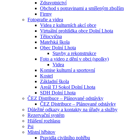
Zdravotnictví
Obchod s potravinami a smíšeným zbožím
Firmy
Fotografie a videa
Videa z kulturních akcí obce
Virtuální prohlídka obce Dolní Lhota
Tělocvična
Mateřská škola
Obec Dolní Lhota
Stavby a rekonstrukce
Foto a video z dění v obci (spolky)
Videa
Komise kulturní a sportovní
Kostel
Základní škola
Areál TJ Sokol Dolní Lhota
SDH Dolní Lhota
ČEZ Distribuce – Plánované odstávky
ČEZ Distribuce – Plánované odstávky
Důležité odkazy a kontakty na úřady a služby
Rezervační systém
Hlášení rozhlasu
Psi
Místní hřbitov
Pravidla civilního pohřbu