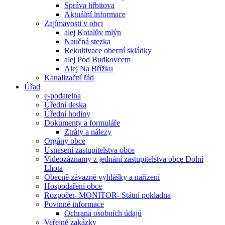
Správa hřbitova
Aktuální informace
Zajímavosti v obci
alej Kotalův mlýn
Naučná stezka
Rekultivace obecní skládky
alej Pod Budkovcem
Alej Na Břížku
Kanalizační řád
Úřad
e-podatelna
Úřední deska
Úřední hodiny
Dokumenty a formuláře
Ztráty a nálezy
Orgány obce
Usnesení zastupitelstva obce
Videozáznamy z jednání zastupitelstva obce Dolní
Lhota
Obecně závazné vyhlášky a nařízení
Hospodaření obce
Rozpočet- MONITOR- Státní pokladna
Povinné informace
Ochrana osobních údajů
Veřejné zakázky