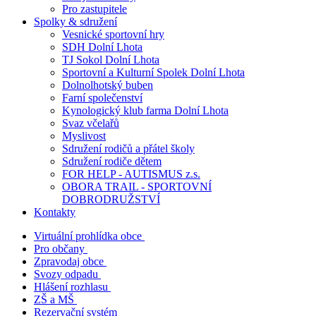
Pro zastupitele
Spolky & sdružení
Vesnické sportovní hry
SDH Dolní Lhota
TJ Sokol Dolní Lhota
Sportovní a Kulturní Spolek Dolní Lhota
Dolnolhotský buben
Farní společenství
Kynologický klub farma Dolní Lhota
Svaz včelařů
Myslivost
Sdružení rodičů a přátel školy
Sdružení rodiče dětem
FOR HELP - AUTISMUS z.s.
OBORA TRAIL - SPORTOVNÍ
DOBRODRUŽSTVÍ
Kontakty
Virtuální prohlídka obce
Pro občany
Zpravodaj obce
Svozy odpadu
Hlášení rozhlasu
ZŠ a MŠ
Rezervační systém