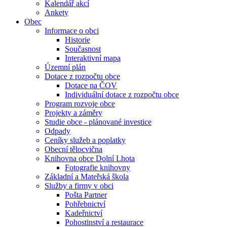
Kalendář akcí
Ankety
Obec
Informace o obci
Historie
Současnost
Interaktivní mapa
Územní plán
Dotace z rozpočtu obce
Dotace na ČOV
Individuální dotace z rozpočtu obce
Program rozvoje obce
Projekty a záměry
Studie obce - plánované investice
Odpady
Ceníky služeb a poplatky
Obecní tělocvična
Knihovna obce Dolní Lhota
Fotografie knihovny
Základní a Mateřská škola
Služby a firmy v obci
Pošta Partner
Pohřebnictví
Kadeřnictví
Pohostinství a restaurace