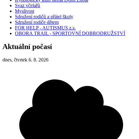
Svaz včelařů
Myslivost
Sdružení rodičů a přátel školy
Sdružení rodiče dětem
FOR HELP - AUTISMUS z.s.
OBORA TRAIL - SPORTOVNÍ DOBRODRUŽSTVÍ
Aktuální počasí
dnes, čtvrtek 6. 8. 2026