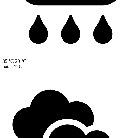
35 °C
20 °C
pátek
7. 8.