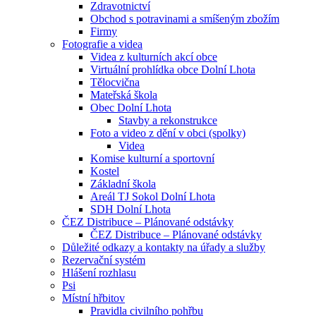
Zdravotnictví
Obchod s potravinami a smíšeným zbožím
Firmy
Fotografie a videa
Videa z kulturních akcí obce
Virtuální prohlídka obce Dolní Lhota
Tělocvična
Mateřská škola
Obec Dolní Lhota
Stavby a rekonstrukce
Foto a video z dění v obci (spolky)
Videa
Komise kulturní a sportovní
Kostel
Základní škola
Areál TJ Sokol Dolní Lhota
SDH Dolní Lhota
ČEZ Distribuce – Plánované odstávky
ČEZ Distribuce – Plánované odstávky
Důležité odkazy a kontakty na úřady a služby
Rezervační systém
Hlášení rozhlasu
Psi
Místní hřbitov
Pravidla civilního pohřbu