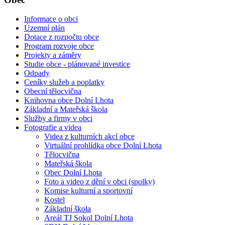
Informace o obci
Územní plán
Dotace z rozpočtu obce
Program rozvoje obce
Projekty a záměry
Studie obce - plánované investice
Odpady
Ceníky služeb a poplatky
Obecní tělocvična
Knihovna obce Dolní Lhota
Základní a Mateřská škola
Služby a firmy v obci
Fotografie a videa
Videa z kulturních akcí obce
Virtuální prohlídka obce Dolní Lhota
Tělocvična
Mateřská škola
Obec Dolní Lhota
Foto a video z dění v obci (spolky)
Komise kulturní a sportovní
Kostel
Základní škola
Areál TJ Sokol Dolní Lhota