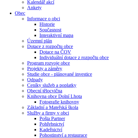
Kalendář akcí
Ankety
Obec
Informace o obci
Historie
Současnost
Interaktivní mapa
Územní plán
Dotace z rozpočtu obce
Dotace na ČOV
Individuální dotace z rozpočtu obce
Program rozvoje obce
Projekty a záměry
Studie obce - plánované investice
Odpady
Ceníky služeb a poplatky
Obecní tělocvična
Knihovna obce Dolní Lhota
Fotografie knihovny
Základní a Mateřská škola
Služby a firmy v obci
Pošta Partner
Pohřebnictví
Kadeřnictví
Pohostinství a restaurace