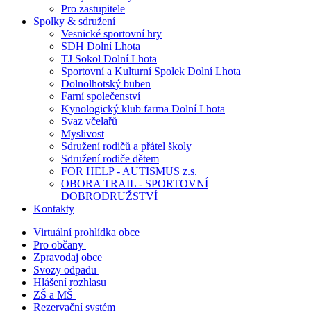
Pro zastupitele
Spolky & sdružení
Vesnické sportovní hry
SDH Dolní Lhota
TJ Sokol Dolní Lhota
Sportovní a Kulturní Spolek Dolní Lhota
Dolnolhotský buben
Farní společenství
Kynologický klub farma Dolní Lhota
Svaz včelařů
Myslivost
Sdružení rodičů a přátel školy
Sdružení rodiče dětem
FOR HELP - AUTISMUS z.s.
OBORA TRAIL - SPORTOVNÍ
DOBRODRUŽSTVÍ
Kontakty
Virtuální prohlídka obce
Pro občany
Zpravodaj obce
Svozy odpadu
Hlášení rozhlasu
ZŠ a MŠ
Rezervační systém