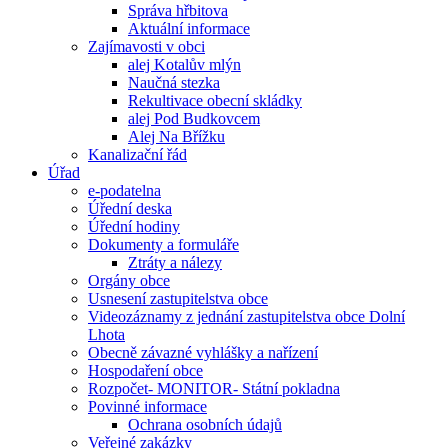
Správa hřbitova
Aktuální informace
Zajímavosti v obci
alej Kotalův mlýn
Naučná stezka
Rekultivace obecní skládky
alej Pod Budkovcem
Alej Na Břížku
Kanalizační řád
Úřad
e-podatelna
Úřední deska
Úřední hodiny
Dokumenty a formuláře
Ztráty a nálezy
Orgány obce
Usnesení zastupitelstva obce
Videozáznamy z jednání zastupitelstva obce Dolní
Lhota
Obecně závazné vyhlášky a nařízení
Hospodaření obce
Rozpočet- MONITOR- Státní pokladna
Povinné informace
Ochrana osobních údajů
Veřejné zakázky