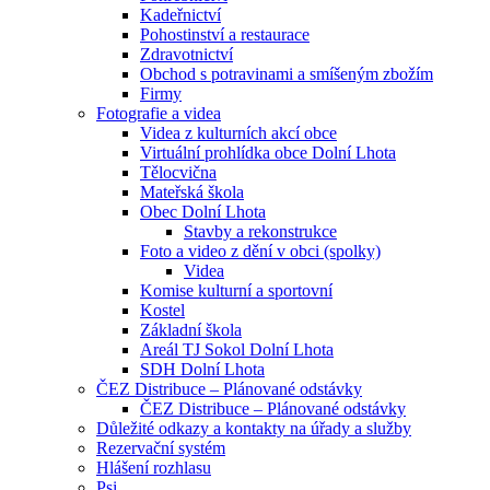
Kadeřnictví
Pohostinství a restaurace
Zdravotnictví
Obchod s potravinami a smíšeným zbožím
Firmy
Fotografie a videa
Videa z kulturních akcí obce
Virtuální prohlídka obce Dolní Lhota
Tělocvična
Mateřská škola
Obec Dolní Lhota
Stavby a rekonstrukce
Foto a video z dění v obci (spolky)
Videa
Komise kulturní a sportovní
Kostel
Základní škola
Areál TJ Sokol Dolní Lhota
SDH Dolní Lhota
ČEZ Distribuce – Plánované odstávky
ČEZ Distribuce – Plánované odstávky
Důležité odkazy a kontakty na úřady a služby
Rezervační systém
Hlášení rozhlasu
Psi