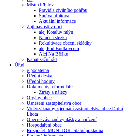
Místní hřbitov
Pravidla civilního pohřbu
Správa hřbitova
Aktuální informace
Zajímavosti v obci
alej Kotalův mlýn
Naučná stezka
Rekultivace obecní skládky
alej Pod Budkovcem
Alej Na Břížku
Kanalizační řád
Úřad
e-podatelna
Úřední deska
Úřední hodiny
Dokumenty a formuláře
Ztráty a nálezy
Orgány obce
Usnesení zastupitelstva obce
Videozáznamy z jednání zastupitelstva obce Dolní
Lhota
Obecně závazné vyhlášky a nařízení
Hospodaření obce
Rozpočet- MONITOR- Státní pokladna
Povinné informace