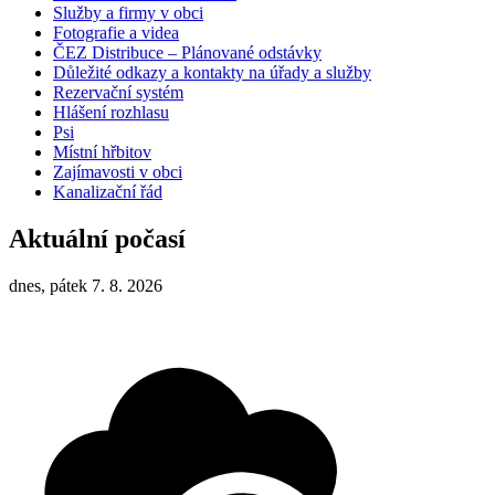
Služby a firmy v obci
Fotografie a videa
ČEZ Distribuce – Plánované odstávky
Důležité odkazy a kontakty na úřady a služby
Rezervační systém
Hlášení rozhlasu
Psi
Místní hřbitov
Zajímavosti v obci
Kanalizační řád
Aktuální počasí
dnes, pátek 7. 8. 2026