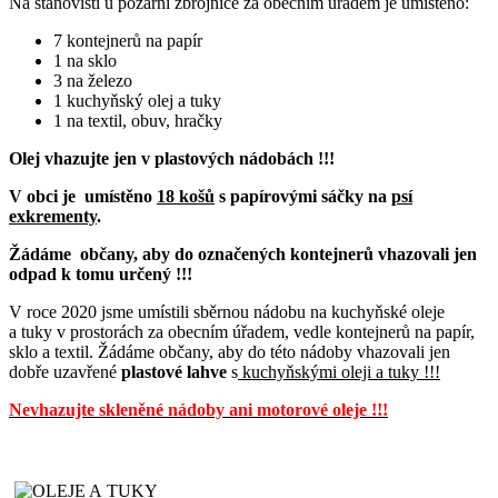
N
a stanovišti u požární zbrojnice za obecním úřadem je umístěno:
7 kontejnerů na papír
1 na sklo
3 na železo
1 kuchyňský olej a tuky
1 na textil, obuv, hračky
Olej vhazujte jen v plastových nádobách !!!
V obci je umístěno
18 košů
s papírovými sáčky
na
psí
exkrementy
.
Žádáme občany, aby do označených kontejnerů vhazovali jen
odpad k tomu určený !!!
V roce 2020 jsme umístili sběrnou nádobu na kuchyňské oleje
a tuky v prostorách za obecním úřadem, vedle kontejnerů na papír,
sklo a textil.
Žádáme občany, aby do této nádoby vhazovali jen
dobře uzavřené
plastové
lahve
s
kuchyňskými oleji a tuky !!!
Nevhazujte skleněné nádoby ani motorové oleje
!!!