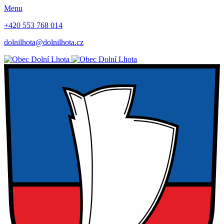
Menu
+420 553 768 014
dolnilhota@dolnilhota.cz