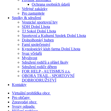
Ochrana osobních údajů
Veřejné zakázky
Pro zastupitele
Spolky & sdružení
Vesnické sportovní hry
SDH Dolní Lhota
TJ Sokol Dolní Lhota
Sportovní a Kulturní Spolek Dolní Lhota
Dolnolhotský buben
Farní společenství
Kynologický klub farma Dolní Lhota
Svaz včelařů
Myslivost
Sdružení rodičů a přátel školy
Sdružení rodiče dětem
FOR HELP - AUTISMUS z.s.
OBORA TRAIL - SPORTOVNÍ
DOBRODRUŽSTVÍ
Kontakty
Virtuální prohlídka obce
Pro občany
Zpravodaj obce
Svozy odpadu
Hlášení rozhlasu