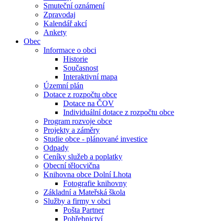
Smuteční oznámení
Zpravodaj
Kalendář akcí
Ankety
Obec
Informace o obci
Historie
Současnost
Interaktivní mapa
Územní plán
Dotace z rozpočtu obce
Dotace na ČOV
Individuální dotace z rozpočtu obce
Program rozvoje obce
Projekty a záměry
Studie obce - plánované investice
Odpady
Ceníky služeb a poplatky
Obecní tělocvična
Knihovna obce Dolní Lhota
Fotografie knihovny
Základní a Mateřská škola
Služby a firmy v obci
Pošta Partner
Pohřebnictví