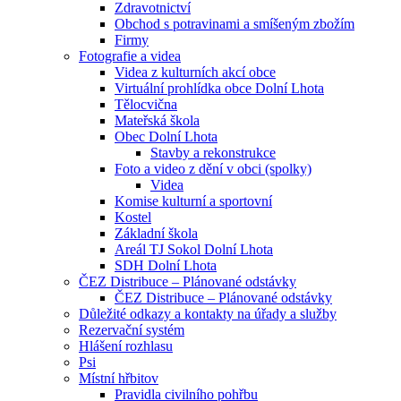
Zdravotnictví
Obchod s potravinami a smíšeným zbožím
Firmy
Fotografie a videa
Videa z kulturních akcí obce
Virtuální prohlídka obce Dolní Lhota
Tělocvična
Mateřská škola
Obec Dolní Lhota
Stavby a rekonstrukce
Foto a video z dění v obci (spolky)
Videa
Komise kulturní a sportovní
Kostel
Základní škola
Areál TJ Sokol Dolní Lhota
SDH Dolní Lhota
ČEZ Distribuce – Plánované odstávky
ČEZ Distribuce – Plánované odstávky
Důležité odkazy a kontakty na úřady a služby
Rezervační systém
Hlášení rozhlasu
Psi
Místní hřbitov
Pravidla civilního pohřbu