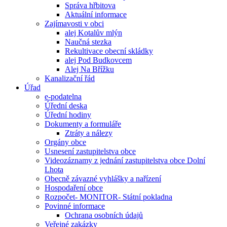
Správa hřbitova
Aktuální informace
Zajímavosti v obci
alej Kotalův mlýn
Naučná stezka
Rekultivace obecní skládky
alej Pod Budkovcem
Alej Na Břížku
Kanalizační řád
Úřad
e-podatelna
Úřední deska
Úřední hodiny
Dokumenty a formuláře
Ztráty a nálezy
Orgány obce
Usnesení zastupitelstva obce
Videozáznamy z jednání zastupitelstva obce Dolní
Lhota
Obecně závazné vyhlášky a nařízení
Hospodaření obce
Rozpočet- MONITOR- Státní pokladna
Povinné informace
Ochrana osobních údajů
Veřejné zakázky