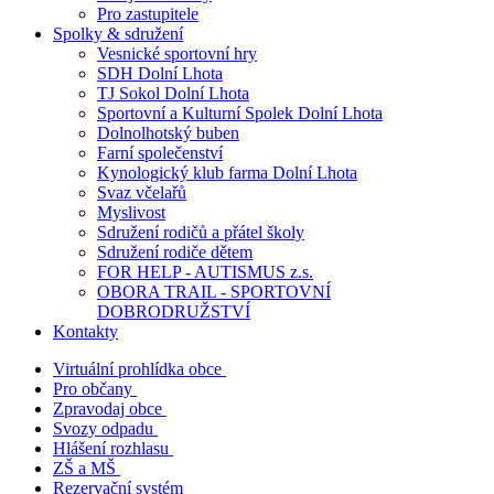
Pro zastupitele
Spolky & sdružení
Vesnické sportovní hry
SDH Dolní Lhota
TJ Sokol Dolní Lhota
Sportovní a Kulturní Spolek Dolní Lhota
Dolnolhotský buben
Farní společenství
Kynologický klub farma Dolní Lhota
Svaz včelařů
Myslivost
Sdružení rodičů a přátel školy
Sdružení rodiče dětem
FOR HELP - AUTISMUS z.s.
OBORA TRAIL - SPORTOVNÍ
DOBRODRUŽSTVÍ
Kontakty
Virtuální prohlídka obce
Pro občany
Zpravodaj obce
Svozy odpadu
Hlášení rozhlasu
ZŠ a MŠ
Rezervační systém