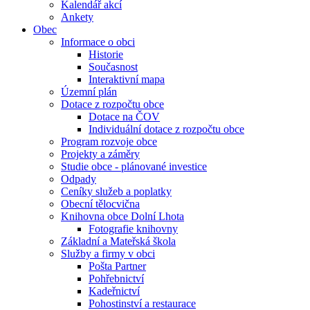
Kalendář akcí
Ankety
Obec
Informace o obci
Historie
Současnost
Interaktivní mapa
Územní plán
Dotace z rozpočtu obce
Dotace na ČOV
Individuální dotace z rozpočtu obce
Program rozvoje obce
Projekty a záměry
Studie obce - plánované investice
Odpady
Ceníky služeb a poplatky
Obecní tělocvična
Knihovna obce Dolní Lhota
Fotografie knihovny
Základní a Mateřská škola
Služby a firmy v obci
Pošta Partner
Pohřebnictví
Kadeřnictví
Pohostinství a restaurace