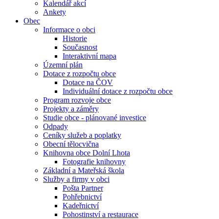
Kalendář akcí
Ankety
Obec
Informace o obci
Historie
Současnost
Interaktivní mapa
Územní plán
Dotace z rozpočtu obce
Dotace na ČOV
Individuální dotace z rozpočtu obce
Program rozvoje obce
Projekty a záměry
Studie obce - plánované investice
Odpady
Ceníky služeb a poplatky
Obecní tělocvična
Knihovna obce Dolní Lhota
Fotografie knihovny
Základní a Mateřská škola
Služby a firmy v obci
Pošta Partner
Pohřebnictví
Kadeřnictví
Pohostinství a restaurace