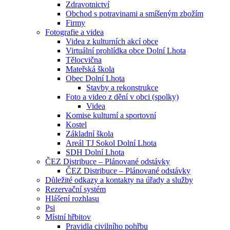
Zdravotnictví
Obchod s potravinami a smíšeným zbožím
Firmy
Fotografie a videa
Videa z kulturních akcí obce
Virtuální prohlídka obce Dolní Lhota
Tělocvična
Mateřská škola
Obec Dolní Lhota
Stavby a rekonstrukce
Foto a video z dění v obci (spolky)
Videa
Komise kulturní a sportovní
Kostel
Základní škola
Areál TJ Sokol Dolní Lhota
SDH Dolní Lhota
ČEZ Distribuce – Plánované odstávky
ČEZ Distribuce – Plánované odstávky
Důležité odkazy a kontakty na úřady a služby
Rezervační systém
Hlášení rozhlasu
Psi
Místní hřbitov
Pravidla civilního pohřbu