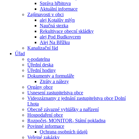
Správa hřbitova
Aktuální informace
Zajímavosti v obci
alej Kotalův mlýn
Naučná stezka
Rekultivace obecní skládky
alej Pod Budkovcem
Alej Na Břížku
Kanalizační řád
Úřad
e-podatelna
Úřední deska
Úřední hodiny
Dokumenty a formuláře
Ztráty a nálezy
Orgány obce
Usnesení zastupitelstva obce
Videozáznamy z jednání zastupitelstva obce Dolní
Lhota
Obecně závazné vyhlášky a nařízení
Hospodaření obce
Rozpočet- MONITOR- Státní pokladna
Povinné informace
Ochrana osobních údajů
Veřejné zakázky