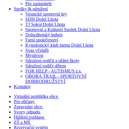
Pro zastupitele
Spolky & sdružení
Vesnické sportovní hry
SDH Dolní Lhota
TJ Sokol Dolní Lhota
Sportovní a Kulturní Spolek Dolní Lhota
Dolnolhotský buben
Farní společenství
Kynologický klub farma Dolní Lhota
Svaz včelařů
Myslivost
Sdružení rodičů a přátel školy
Sdružení rodiče dětem
FOR HELP - AUTISMUS z.s.
OBORA TRAIL - SPORTOVNÍ
DOBRODRUŽSTVÍ
Kontakty
Virtuální prohlídka obce
Pro občany
Zpravodaj obce
Svozy odpadu
Hlášení rozhlasu
ZŠ a MŠ
Rezervační systém