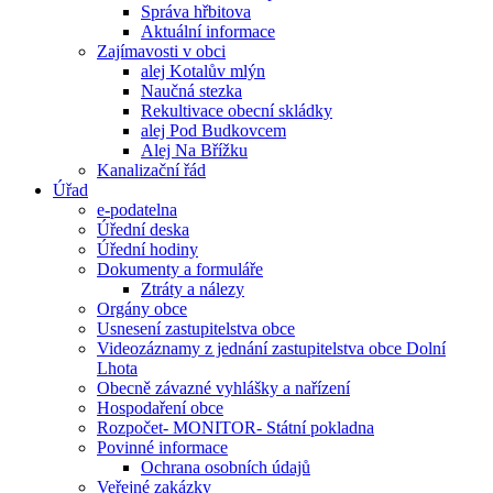
Správa hřbitova
Aktuální informace
Zajímavosti v obci
alej Kotalův mlýn
Naučná stezka
Rekultivace obecní skládky
alej Pod Budkovcem
Alej Na Břížku
Kanalizační řád
Úřad
e-podatelna
Úřední deska
Úřední hodiny
Dokumenty a formuláře
Ztráty a nálezy
Orgány obce
Usnesení zastupitelstva obce
Videozáznamy z jednání zastupitelstva obce Dolní
Lhota
Obecně závazné vyhlášky a nařízení
Hospodaření obce
Rozpočet- MONITOR- Státní pokladna
Povinné informace
Ochrana osobních údajů
Veřejné zakázky