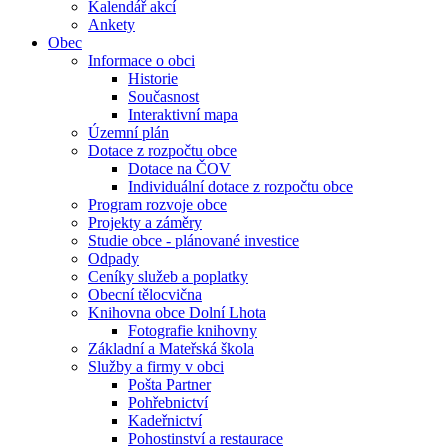
Kalendář akcí
Ankety
Obec
Informace o obci
Historie
Současnost
Interaktivní mapa
Územní plán
Dotace z rozpočtu obce
Dotace na ČOV
Individuální dotace z rozpočtu obce
Program rozvoje obce
Projekty a záměry
Studie obce - plánované investice
Odpady
Ceníky služeb a poplatky
Obecní tělocvična
Knihovna obce Dolní Lhota
Fotografie knihovny
Základní a Mateřská škola
Služby a firmy v obci
Pošta Partner
Pohřebnictví
Kadeřnictví
Pohostinství a restaurace