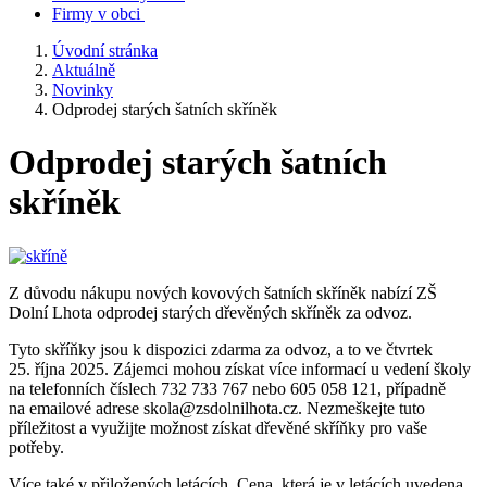
Firmy v obci
Úvodní stránka
Aktuálně
Novinky
Odprodej starých šatních skříněk
Odprodej starých šatních
skříněk
Z důvodu nákupu nových kovových šatních skříněk nabízí ZŠ
Dolní Lhota odprodej starých dřevěných skříněk za odvoz.
Tyto skříňky jsou k dispozici zdarma za odvoz, a to ve čtvrtek
25. října 2025. Zájemci mohou získat více informací u vedení školy
na telefonních číslech 732 733 767 nebo 605 058 121, případně
na emailové adrese skola@zsdolnilhota.cz. Nezmeškejte tuto
příležitost a využijte možnost získat dřevěné skříňky pro vaše
potřeby.
Více také v přiložených letácích. Cena, která je v letácích uvedena