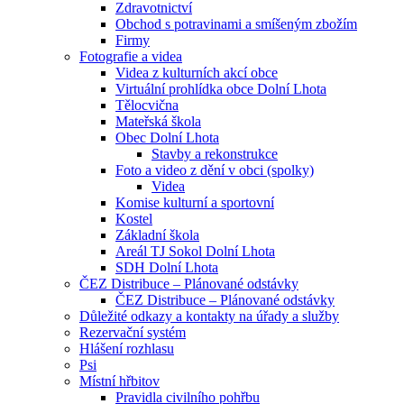
Zdravotnictví
Obchod s potravinami a smíšeným zbožím
Firmy
Fotografie a videa
Videa z kulturních akcí obce
Virtuální prohlídka obce Dolní Lhota
Tělocvična
Mateřská škola
Obec Dolní Lhota
Stavby a rekonstrukce
Foto a video z dění v obci (spolky)
Videa
Komise kulturní a sportovní
Kostel
Základní škola
Areál TJ Sokol Dolní Lhota
SDH Dolní Lhota
ČEZ Distribuce – Plánované odstávky
ČEZ Distribuce – Plánované odstávky
Důležité odkazy a kontakty na úřady a služby
Rezervační systém
Hlášení rozhlasu
Psi
Místní hřbitov
Pravidla civilního pohřbu