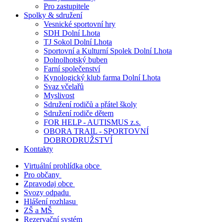
Pro zastupitele
Spolky & sdružení
Vesnické sportovní hry
SDH Dolní Lhota
TJ Sokol Dolní Lhota
Sportovní a Kulturní Spolek Dolní Lhota
Dolnolhotský buben
Farní společenství
Kynologický klub farma Dolní Lhota
Svaz včelařů
Myslivost
Sdružení rodičů a přátel školy
Sdružení rodiče dětem
FOR HELP - AUTISMUS z.s.
OBORA TRAIL - SPORTOVNÍ
DOBRODRUŽSTVÍ
Kontakty
Virtuální prohlídka obce
Pro občany
Zpravodaj obce
Svozy odpadu
Hlášení rozhlasu
ZŠ a MŠ
Rezervační systém