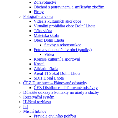
Zdravotnictví
Obchod s potravinami a smíšeným zbožím
Firmy
Fotografie a videa
Videa z kulturních akcí obce
Virtuální prohlídka obce Dolní Lhota
Tělocvična
Mateřská škola
Obec Dolní Lhota
Stavby a rekonstrukce
Foto a video z dění v obci (spolky)
Videa
Komise kulturní a sportovní
Kostel
Základní škola
Areál TJ Sokol Dolní Lhota
SDH Dolní Lhota
ČEZ Distribuce – Plánované odstávky
ČEZ Distribuce – Plánované odstávky
Důležité odkazy a kontakty na úřady a služby
Rezervační systém
Hlášení rozhlasu
Psi
Místní hřbitov
Pravidla civilního pohřbu