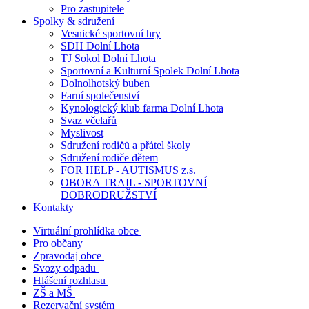
Pro zastupitele
Spolky & sdružení
Vesnické sportovní hry
SDH Dolní Lhota
TJ Sokol Dolní Lhota
Sportovní a Kulturní Spolek Dolní Lhota
Dolnolhotský buben
Farní společenství
Kynologický klub farma Dolní Lhota
Svaz včelařů
Myslivost
Sdružení rodičů a přátel školy
Sdružení rodiče dětem
FOR HELP - AUTISMUS z.s.
OBORA TRAIL - SPORTOVNÍ
DOBRODRUŽSTVÍ
Kontakty
Virtuální prohlídka obce
Pro občany
Zpravodaj obce
Svozy odpadu
Hlášení rozhlasu
ZŠ a MŠ
Rezervační systém