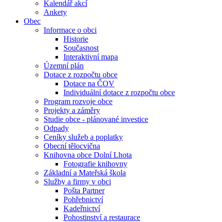
Kalendář akcí
Ankety
Obec
Informace o obci
Historie
Současnost
Interaktivní mapa
Územní plán
Dotace z rozpočtu obce
Dotace na ČOV
Individuální dotace z rozpočtu obce
Program rozvoje obce
Projekty a záměry
Studie obce - plánované investice
Odpady
Ceníky služeb a poplatky
Obecní tělocvična
Knihovna obce Dolní Lhota
Fotografie knihovny
Základní a Mateřská škola
Služby a firmy v obci
Pošta Partner
Pohřebnictví
Kadeřnictví
Pohostinství a restaurace