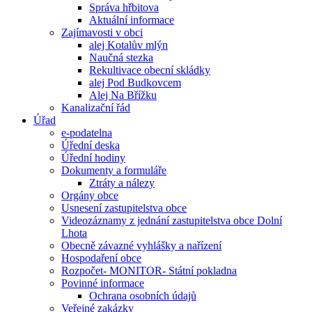
Správa hřbitova
Aktuální informace
Zajímavosti v obci
alej Kotalův mlýn
Naučná stezka
Rekultivace obecní skládky
alej Pod Budkovcem
Alej Na Břížku
Kanalizační řád
Úřad
e-podatelna
Úřední deska
Úřední hodiny
Dokumenty a formuláře
Ztráty a nálezy
Orgány obce
Usnesení zastupitelstva obce
Videozáznamy z jednání zastupitelstva obce Dolní
Lhota
Obecně závazné vyhlášky a nařízení
Hospodaření obce
Rozpočet- MONITOR- Státní pokladna
Povinné informace
Ochrana osobních údajů
Veřejné zakázky