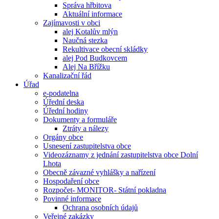
Správa hřbitova
Aktuální informace
Zajímavosti v obci
alej Kotalův mlýn
Naučná stezka
Rekultivace obecní skládky
alej Pod Budkovcem
Alej Na Břížku
Kanalizační řád
Úřad
e-podatelna
Úřední deska
Úřední hodiny
Dokumenty a formuláře
Ztráty a nálezy
Orgány obce
Usnesení zastupitelstva obce
Videozáznamy z jednání zastupitelstva obce Dolní
Lhota
Obecně závazné vyhlášky a nařízení
Hospodaření obce
Rozpočet- MONITOR- Státní pokladna
Povinné informace
Ochrana osobních údajů
Veřejné zakázky