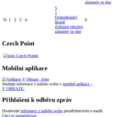
záznamy ze dne
5
1
Dolnolhotský
31
1
2
3
4
6
škrpál
Zobrazit všechny
záznamy ze dne
Czech Point
Mobilní aplikace
Sledujte informace z našeho webu v
mobilní aplikaci –
V OBRAZE.
Přihlášení k odběru zpráv
Dostávejte
informace z našeho webu
prostřednictvím e-mailů
Chci se zaregistrovat