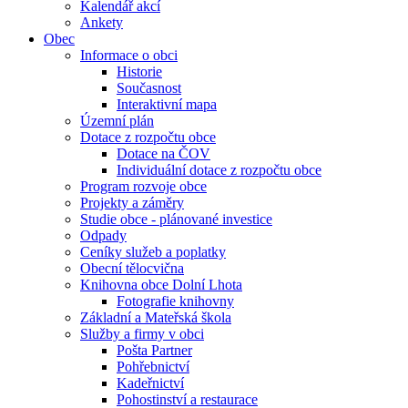
Kalendář akcí
Ankety
Obec
Informace o obci
Historie
Současnost
Interaktivní mapa
Územní plán
Dotace z rozpočtu obce
Dotace na ČOV
Individuální dotace z rozpočtu obce
Program rozvoje obce
Projekty a záměry
Studie obce - plánované investice
Odpady
Ceníky služeb a poplatky
Obecní tělocvična
Knihovna obce Dolní Lhota
Fotografie knihovny
Základní a Mateřská škola
Služby a firmy v obci
Pošta Partner
Pohřebnictví
Kadeřnictví
Pohostinství a restaurace