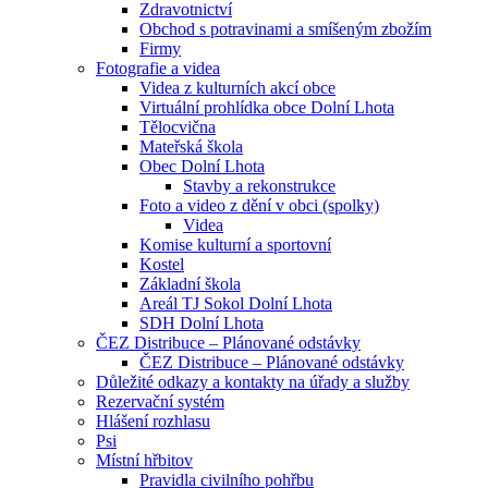
Zdravotnictví
Obchod s potravinami a smíšeným zbožím
Firmy
Fotografie a videa
Videa z kulturních akcí obce
Virtuální prohlídka obce Dolní Lhota
Tělocvična
Mateřská škola
Obec Dolní Lhota
Stavby a rekonstrukce
Foto a video z dění v obci (spolky)
Videa
Komise kulturní a sportovní
Kostel
Základní škola
Areál TJ Sokol Dolní Lhota
SDH Dolní Lhota
ČEZ Distribuce – Plánované odstávky
ČEZ Distribuce – Plánované odstávky
Důležité odkazy a kontakty na úřady a služby
Rezervační systém
Hlášení rozhlasu
Psi
Místní hřbitov
Pravidla civilního pohřbu