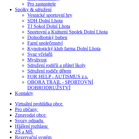
Pro zastupitele
Spolky & sdružení
Vesnické sportovní hry
SDH Dolní Lhota
TJ Sokol Dolní Lhota
Sportovní a Kulturní Spolek Dolní Lhota
Dolnolhotský buben
Farní společenství
Kynologický klub farma Dolní Lhota
Svaz včelařů
Myslivost
Sdružení rodičů a přátel školy
Sdružení rodiče dětem
FOR HELP - AUTISMUS z.s.
OBORA TRAIL - SPORTOVNÍ
DOBRODRUŽSTVÍ
Kontakty
Virtuální prohlídka obce
Pro občany
Zpravodaj obce
Svozy odpadu
Hlášení rozhlasu
ZŠ a MŠ
Rezervační systém