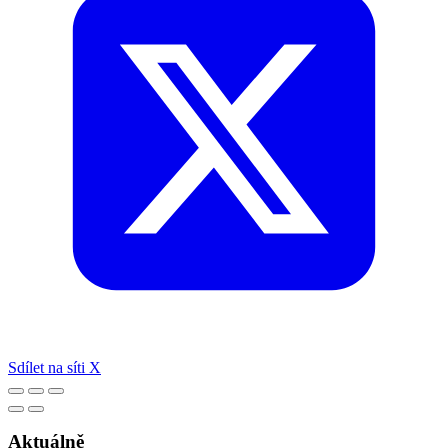
Sdílet na síti X
Aktuálně