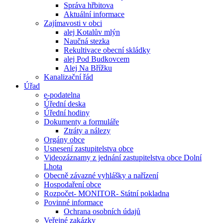
Správa hřbitova
Aktuální informace
Zajímavosti v obci
alej Kotalův mlýn
Naučná stezka
Rekultivace obecní skládky
alej Pod Budkovcem
Alej Na Břížku
Kanalizační řád
Úřad
e-podatelna
Úřední deska
Úřední hodiny
Dokumenty a formuláře
Ztráty a nálezy
Orgány obce
Usnesení zastupitelstva obce
Videozáznamy z jednání zastupitelstva obce Dolní
Lhota
Obecně závazné vyhlášky a nařízení
Hospodaření obce
Rozpočet- MONITOR- Státní pokladna
Povinné informace
Ochrana osobních údajů
Veřejné zakázky