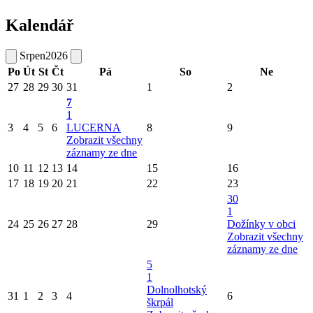
Kalendář
Srpen
2026
Po
Út
St
Čt
Pá
So
Ne
27
28
29
30
31
1
2
7
1
3
4
5
6
LUCERNA
8
9
Zobrazit všechny
záznamy ze dne
10
11
12
13
14
15
16
17
18
19
20
21
22
23
30
1
24
25
26
27
28
29
Dožínky v obci
Zobrazit všechny
záznamy ze dne
5
1
Dolnolhotský
31
1
2
3
4
6
škrpál