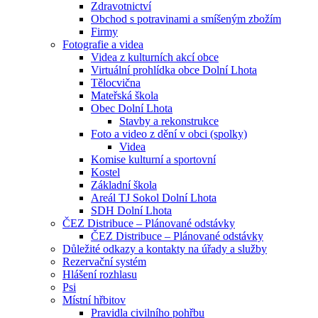
Zdravotnictví
Obchod s potravinami a smíšeným zbožím
Firmy
Fotografie a videa
Videa z kulturních akcí obce
Virtuální prohlídka obce Dolní Lhota
Tělocvična
Mateřská škola
Obec Dolní Lhota
Stavby a rekonstrukce
Foto a video z dění v obci (spolky)
Videa
Komise kulturní a sportovní
Kostel
Základní škola
Areál TJ Sokol Dolní Lhota
SDH Dolní Lhota
ČEZ Distribuce – Plánované odstávky
ČEZ Distribuce – Plánované odstávky
Důležité odkazy a kontakty na úřady a služby
Rezervační systém
Hlášení rozhlasu
Psi
Místní hřbitov
Pravidla civilního pohřbu