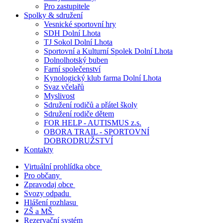
Pro zastupitele
Spolky & sdružení
Vesnické sportovní hry
SDH Dolní Lhota
TJ Sokol Dolní Lhota
Sportovní a Kulturní Spolek Dolní Lhota
Dolnolhotský buben
Farní společenství
Kynologický klub farma Dolní Lhota
Svaz včelařů
Myslivost
Sdružení rodičů a přátel školy
Sdružení rodiče dětem
FOR HELP - AUTISMUS z.s.
OBORA TRAIL - SPORTOVNÍ
DOBRODRUŽSTVÍ
Kontakty
Virtuální prohlídka obce
Pro občany
Zpravodaj obce
Svozy odpadu
Hlášení rozhlasu
ZŠ a MŠ
Rezervační systém