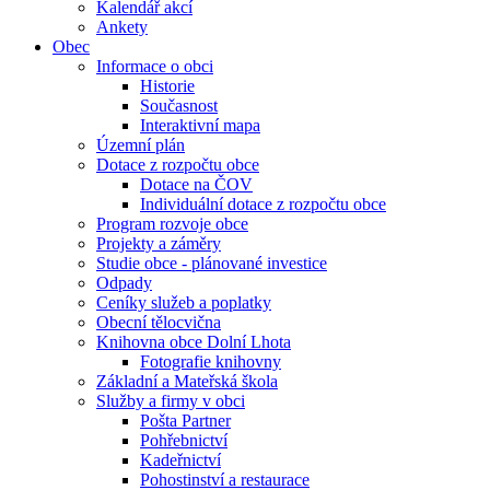
Kalendář akcí
Ankety
Obec
Informace o obci
Historie
Současnost
Interaktivní mapa
Územní plán
Dotace z rozpočtu obce
Dotace na ČOV
Individuální dotace z rozpočtu obce
Program rozvoje obce
Projekty a záměry
Studie obce - plánované investice
Odpady
Ceníky služeb a poplatky
Obecní tělocvična
Knihovna obce Dolní Lhota
Fotografie knihovny
Základní a Mateřská škola
Služby a firmy v obci
Pošta Partner
Pohřebnictví
Kadeřnictví
Pohostinství a restaurace